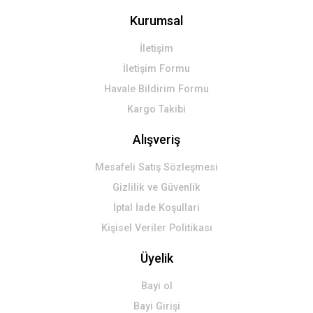
Kurumsal
İletişim
İletişim Formu
Havale Bildirim Formu
Kargo Takibi
Alışveriş
Mesafeli Satış Sözleşmesi
Gizlilik ve Güvenlik
İptal İade Koşullari
Kişisel Veriler Politikası
Üyelik
Bayi ol
Bayi Girişi