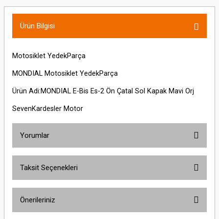
Ürün Bilgisi
Motosiklet YedekParça
MONDIAL Motosiklet YedekParça
Ürün Adi:MONDIAL E-Bis Es-2 Ön Çatal Sol Kapak Mavi Orj
SevenKardesler Motor
Yorumlar
Taksit Seçenekleri
Bu ürüne ilk yorumu siz yapın!
Önerileriniz
Yorum Yaz