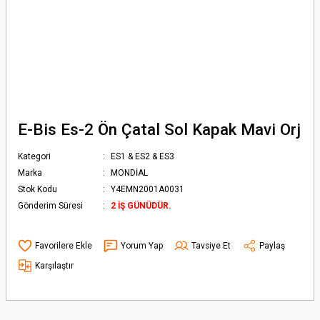
E-Bis Es-2 Ön Çatal Sol Kapak Mavi Orj
Kategori
ES1 & ES2 & ES3
Marka
MONDİAL
Stok Kodu
Y4EMN2001A0031
Gönderim Süresi
2 İŞ GÜNÜDÜR.
Yorum Yap
Tavsiye Et
Paylaş
Karşılaştır