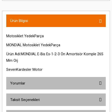
Ürün Bilgisi
Motosiklet YedekParça
MONDIAL Motosiklet YedekParça
Ürün Adi:MONDIAL E-Bis Es-1-2-3 Ön Amortisör Komple 265
Mm Orj
SevenKardesler Motor
Yorumlar
Taksit Seçenekleri
Bu ürüne ilk yorumu siz yapın!