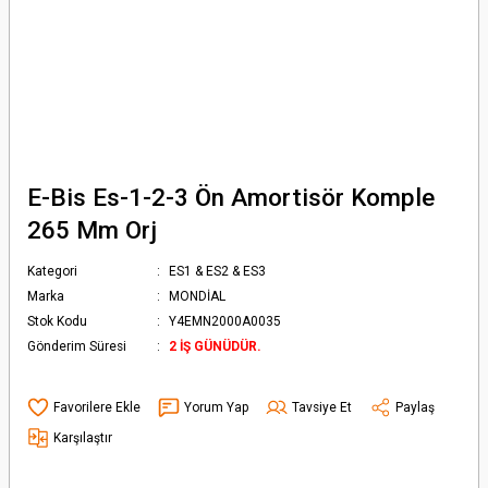
E-Bis Es-1-2-3 Ön Amortisör Komple
265 Mm Orj
Kategori
ES1 & ES2 & ES3
Marka
MONDİAL
Stok Kodu
Y4EMN2000A0035
Gönderim Süresi
2 İŞ GÜNÜDÜR.
Yorum Yap
Tavsiye Et
Paylaş
Karşılaştır