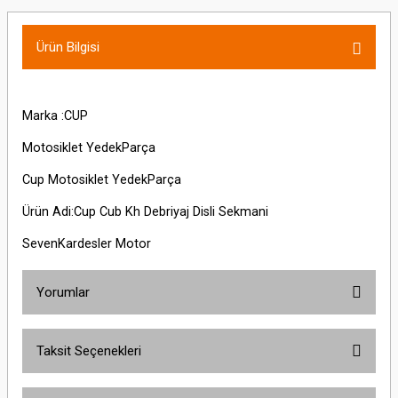
Ürün Bilgisi
Marka :CUP
Motosiklet YedekParça
Cup Motosiklet YedekParça
Ürün Adi:Cup Cub Kh Debriyaj Disli Sekmani
SevenKardesler Motor
Yorumlar
Taksit Seçenekleri
Bu ürüne ilk yorumu siz yapın!