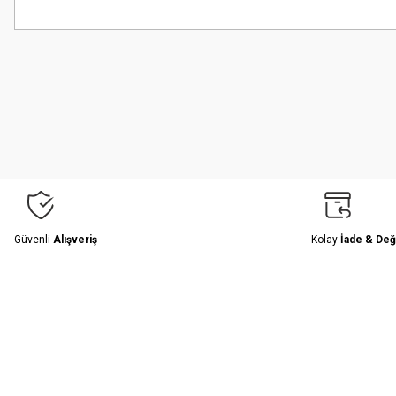
Bu ürünün fiyat bilgisi, resim, ürün açıklamalarında ve diğer konularda
Görüş ve önerileriniz için teşekkür ederiz.
Ürün resmi kalitesiz, bozuk veya görüntülenemiyor.
Ürün açıklamasında eksik bilgiler bulunuyor.
Ürün bilgilerinde hatalar bulunuyor.
Ürün fiyatı diğer sitelerden daha pahalı.
Bu ürüne benzer farklı alternatifler olmalı.
Güvenli
Alışveriş
Kolay
İade & Değ