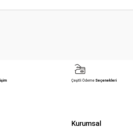
 yetersiz gördüğünüz noktaları öneri formunu kullanarak tarafımıza iletebilirsini
Bu ürüne ilk yorumu siz yapın!
Yorum Yaz
işim
Çeşitli Ödeme
Seçenekleri
Gönder
Kurumsal