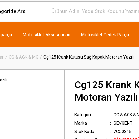
kparça
Motosiklet Aksesuarları
Motosiklet Yedek Parça
ar
CG & AGK & MG
Cg125 Krank Kutusu Sağ Kapak Motoran Yazılı
Cg125 Krank 
Motoran Yazılı
Kategori
CG & AGK & 
Marka
SEVGENT
Stok Kodu
7CG0315