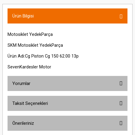
Ürün Bilgisi
Motosiklet YedekParça
SKM Motosiklet YedekParça
Ürün Adi:Cg Piston Cg 150 62.00 13p
SevenKardesler Motor
Yorumlar
Taksit Seçenekleri
Bu ürüne ilk yorumu siz yapın!
Önerileriniz
Yorum Yaz