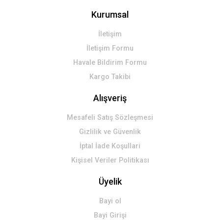
Kurumsal
İletişim
İletişim Formu
Havale Bildirim Formu
Kargo Takibi
Alışveriş
Mesafeli Satış Sözleşmesi
Gizlilik ve Güvenlik
İptal İade Koşullari
Kişisel Veriler Politikası
Üyelik
Bayi ol
Bayi Girişi