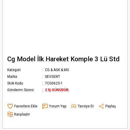
Cg Model İlk Hareket Komple 3 Lü Std
Kategori
CG & AGK & MG
Marka
SEVGENT
Stok Kodu
7CG0623-1
Gönderim Süresi
2 İŞ GÜNÜDÜR.
Yorum Yap
Tavsiye Et
Paylaş
Karşılaştır