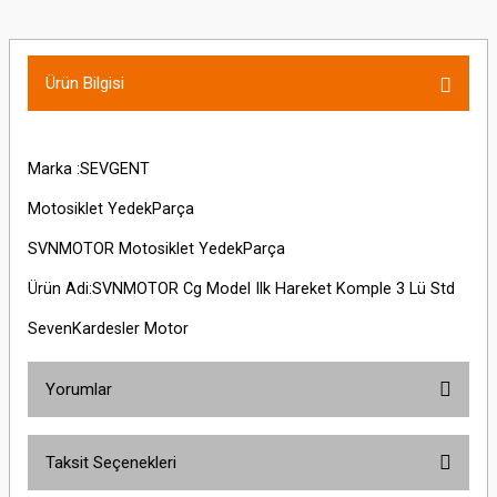
Ürün Bilgisi
Marka :SEVGENT
Motosiklet YedekParça
SVNMOTOR Motosiklet YedekParça
Ürün Adi:SVNMOTOR Cg Model Ilk Hareket Komple 3 Lü Std
SevenKardesler Motor
Yorumlar
Taksit Seçenekleri
Bu ürüne ilk yorumu siz yapın!