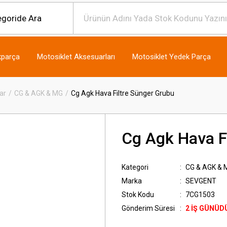
kparça
Motosiklet Aksesuarları
Motosiklet Yedek Parça
ar
CG & AGK & MG
Cg Agk Hava Filtre Sünger Grubu
Cg Agk Hava F
Kategori
CG & AGK & 
Marka
SEVGENT
Stok Kodu
7CG1503
Gönderim Süresi
2 İŞ GÜNÜD