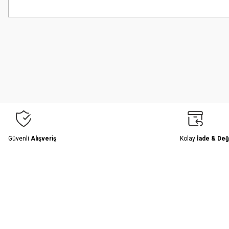
Bu ürünün fiyat bilgisi, resim, ürün açıklamalarında ve diğer konularda
Görüş ve önerileriniz için teşekkür ederiz.
Ürün resmi kalitesiz, bozuk veya görüntülenemiyor.
Ürün açıklamasında eksik bilgiler bulunuyor.
Ürün bilgilerinde hatalar bulunuyor.
Ürün fiyatı diğer sitelerden daha pahalı.
Bu ürüne benzer farklı alternatifler olmalı.
Güvenli
Alışveriş
Kolay
İade & Değ