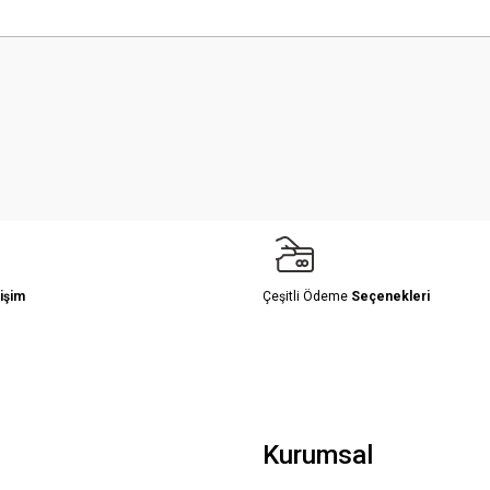
 yetersiz gördüğünüz noktaları öneri formunu kullanarak tarafımıza iletebilirsini
Bu ürüne ilk yorumu siz yapın!
Yorum Yaz
işim
Çeşitli Ödeme
Seçenekleri
Gönder
Kurumsal