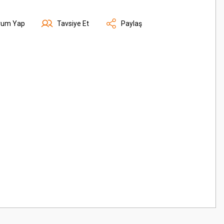
rum Yap
Tavsiye Et
Paylaş