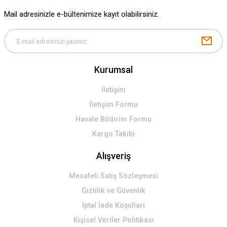
Gönder
Mail adresinizle e-bültenimize kayıt olabilirsiniz.
Kurumsal
İletişim
İletişim Formu
Havale Bildirim Formu
Kargo Takibi
Alışveriş
Mesafeli Satış Sözleşmesi
Gizlilik ve Güvenlik
İptal İade Koşullari
Kişisel Veriler Politikası