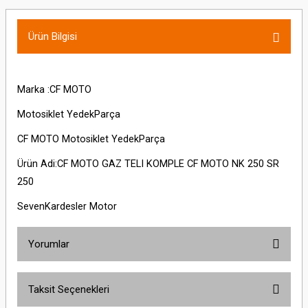
Ürün Bilgisi
Marka :CF MOTO
Motosiklet YedekParça
CF MOTO Motosiklet YedekParça
Ürün Adi:CF MOTO GAZ TELI KOMPLE CF MOTO NK 250 SR
250
SevenKardesler Motor
Yorumlar
Taksit Seçenekleri
Bu ürüne ilk yorumu siz yapın!