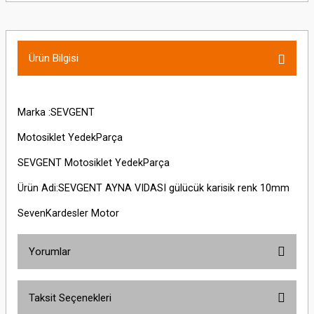
Ürün Bilgisi
Marka :SEVGENT
Motosiklet YedekParça
SEVGENT Motosiklet YedekParça
Ürün Adi:SEVGENT AYNA VIDASI gülücük karisik renk 10mm
SevenKardesler Motor
Yorumlar
Taksit Seçenekleri
Bu ürüne ilk yorumu siz yapın!