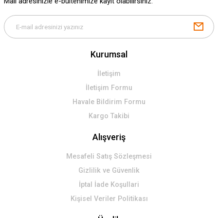
Mail adresinizle e-bültenimize kayıt olabilirsiniz.
Kurumsal
İletişim
İletişim Formu
Havale Bildirim Formu
Kargo Takibi
Alışveriş
Mesafeli Satış Sözleşmesi
Gizlilik ve Güvenlik
İptal İade Koşullari
Kişisel Veriler Politikası