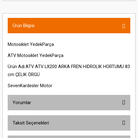
Ürün Bilgisi
Motosiklet YedekParça
ATV Motosiklet YedekParça
Ürün Adi:ATV ATV LX200 ARKA FREN HIDROLIK HORTUMU 83
cm ÇELIK ÖRGÜ
SevenKardesler Motor
Yorumlar
Taksit Seçenekleri
Bu ürüne ilk yorumu siz yapın!