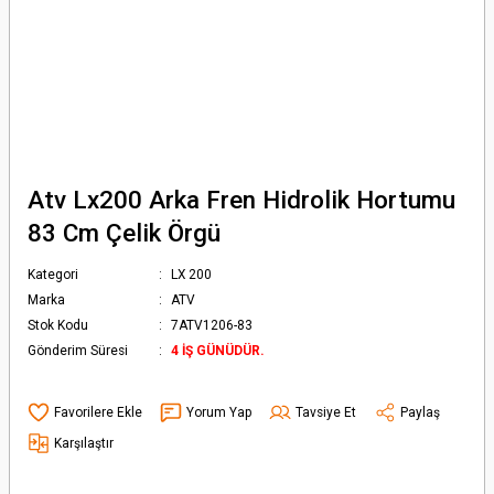
Atv Lx200 Arka Fren Hidrolik Hortumu
83 Cm Çelik Örgü
Kategori
LX 200
Marka
ATV
Stok Kodu
7ATV1206-83
Gönderim Süresi
4 İŞ GÜNÜDÜR.
Yorum Yap
Tavsiye Et
Paylaş
Karşılaştır