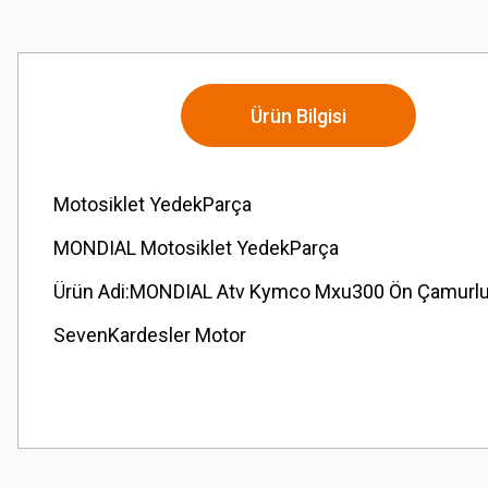
Ürün Bilgisi
Motosiklet YedekParça
MONDIAL Motosiklet YedekParça
Ürün Adi:MONDIAL Atv Kymco Mxu300 Ön Çamurluk
SevenKardesler Motor
Bu ürünün fiyat bilgisi, resim, ürün açıklamalarında ve diğer konularda
Görüş ve önerileriniz için teşekkür ederiz.