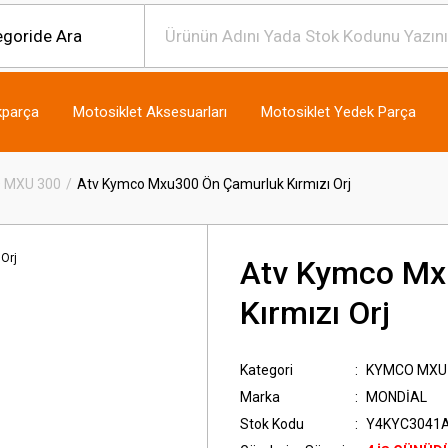
kparça
Motosiklet Aksesuarları
Motosiklet Yedek Parça
 MXU 300
Atv Kymco Mxu300 Ön Çamurluk Kırmızı Orj
Atv Kymco Mx
Kırmızı Orj
Kategori
KYMCO MXU
Marka
MONDİAL
Stok Kodu
Y4KYC3041