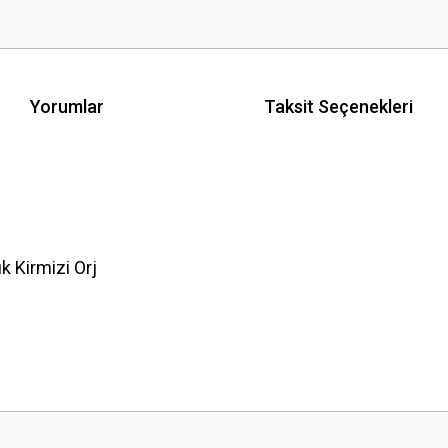
Yorumlar
Taksit Seçenekleri
 Kirmizi Orj
 yetersiz gördüğünüz noktaları öneri formunu kullanarak tarafımıza iletebilirsini
Bu ürüne ilk yorumu siz yapın!