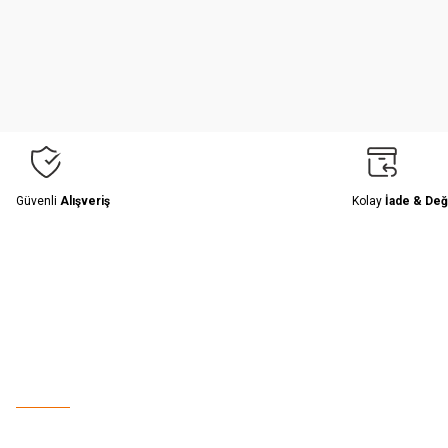
Ürün resmi kalitesiz, bozuk veya görüntülenemiyor.
Ürün açıklamasında eksik bilgiler bulunuyor.
Ürün bilgilerinde hatalar bulunuyor.
Ürün fiyatı diğer sitelerden daha pahalı.
Bu ürüne benzer farklı alternatifler olmalı.
Güvenli
Alışveriş
Kolay
İade & Değ