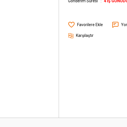
Gönderim Süresi
4 İŞ GÜNÜD
Yo
Karşılaştır