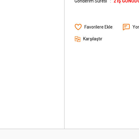
Gönderim Süresi
2 İŞ GÜNÜD
Yo
Karşılaştır