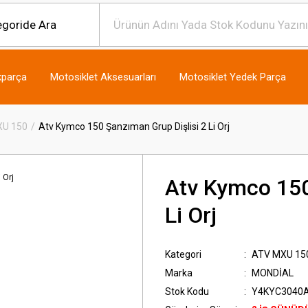
kparça
Motosiklet Aksesuarları
Motosiklet Yedek Parça
XU 150
Atv Kymco 150 Şanzıman Grup Dişlisi 2 Li Orj
Atv Kymco 150
Li Orj
Kategori
ATV MXU 15
Marka
MONDİAL
Stok Kodu
Y4KYC3040