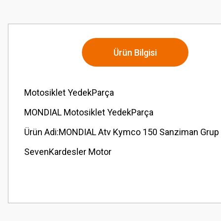
Ürün Bilgisi
Motosiklet YedekParça
MONDIAL Motosiklet YedekParça
Ürün Adi:MONDIAL Atv Kymco 150 Sanziman Grup Dis
SevenKardesler Motor
Bu ürünün fiyat bilgisi, resim, ürün açıklamalarında ve diğer konularda
Görüş ve önerileriniz için teşekkür ederiz.