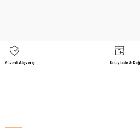
Ürün resmi kalitesiz, bozuk veya görüntülenemiyor.
Ürün açıklamasında eksik bilgiler bulunuyor.
Ürün bilgilerinde hatalar bulunuyor.
Ürün fiyatı diğer sitelerden daha pahalı.
Bu ürüne benzer farklı alternatifler olmalı.
Güvenli
Alışveriş
Kolay
İade & Değ