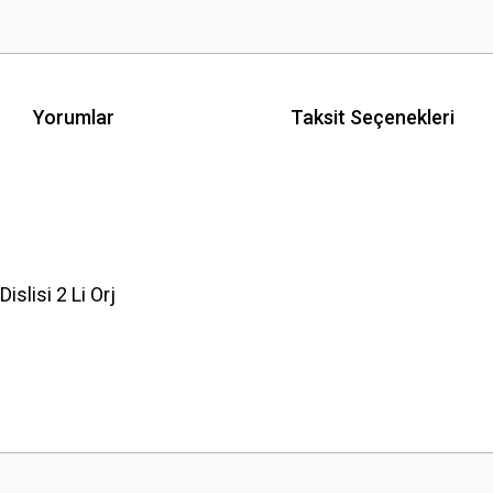
Yorumlar
Taksit Seçenekleri
lisi 2 Li Orj
 yetersiz gördüğünüz noktaları öneri formunu kullanarak tarafımıza iletebilirsini
Bu ürüne ilk yorumu siz yapın!