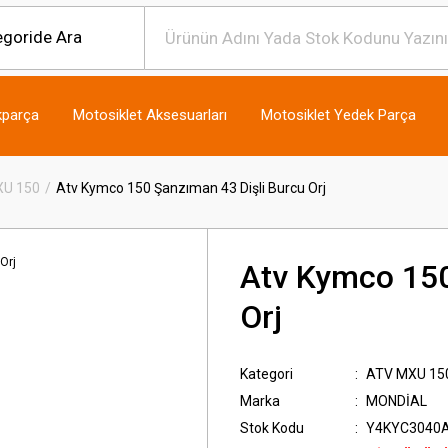
kparça
Motosiklet Aksesuarları
Motosiklet Yedek Parça
XU 150
Atv Kymco 150 Şanzıman 43 Dişli Burcu Orj
Atv Kymco 150
Orj
Kategori
ATV MXU 15
Marka
MONDİAL
Stok Kodu
Y4KYC3040