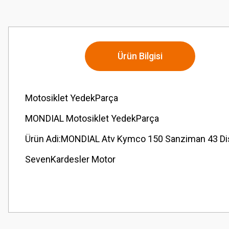
Ürün Bilgisi
Motosiklet YedekParça
MONDIAL Motosiklet YedekParça
Ürün Adi:MONDIAL Atv Kymco 150 Sanziman 43 Disl
SevenKardesler Motor
Bu ürünün fiyat bilgisi, resim, ürün açıklamalarında ve diğer konularda
Görüş ve önerileriniz için teşekkür ederiz.