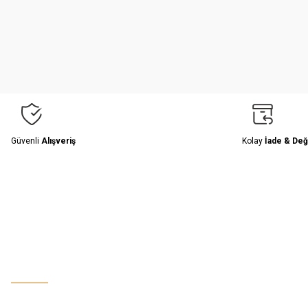
Ürün resmi kalitesiz, bozuk veya görüntülenemiyor.
Ürün açıklamasında eksik bilgiler bulunuyor.
Ürün bilgilerinde hatalar bulunuyor.
Ürün fiyatı diğer sitelerden daha pahalı.
Bu ürüne benzer farklı alternatifler olmalı.
Güvenli
Alışveriş
Kolay
İade & Değ