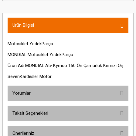
Ürün Bilgisi
Motosiklet YedekParça
MONDIAL Motosiklet YedekParça
Ürün Adi:MONDIAL Atv Kymco 150 Ön Çamurluk Kirmizi Orj
SevenKardesler Motor
Yorumlar
Taksit Seçenekleri
Bu ürüne ilk yorumu siz yapın!
Önerileriniz
Yorum Yaz