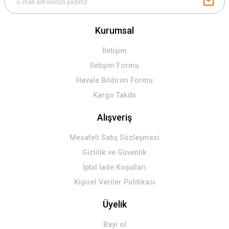
Kurumsal
İletişim
İletişim Formu
Havale Bildirim Formu
Kargo Takibi
Alışveriş
Mesafeli Satış Sözleşmesi
Gizlilik ve Güvenlik
İptal İade Koşullari
Kişisel Veriler Politikası
Üyelik
Bayi ol