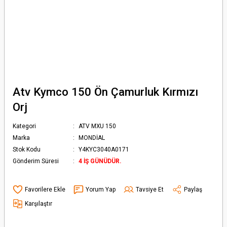
Atv Kymco 150 Ön Çamurluk Kırmızı
Orj
Kategori
ATV MXU 150
Marka
MONDİAL
Stok Kodu
Y4KYC3040A0171
Gönderim Süresi
4 İŞ GÜNÜDÜR.
Yorum Yap
Tavsiye Et
Paylaş
Karşılaştır