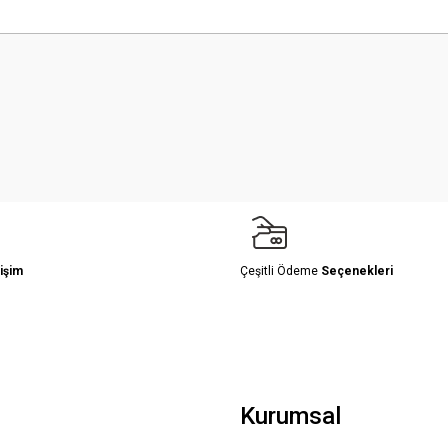
 yetersiz gördüğünüz noktaları öneri formunu kullanarak tarafımıza iletebilirsini
Bu ürüne ilk yorumu siz yapın!
Yorum Yaz
işim
Çeşitli Ödeme
Seçenekleri
Gönder
Kurumsal