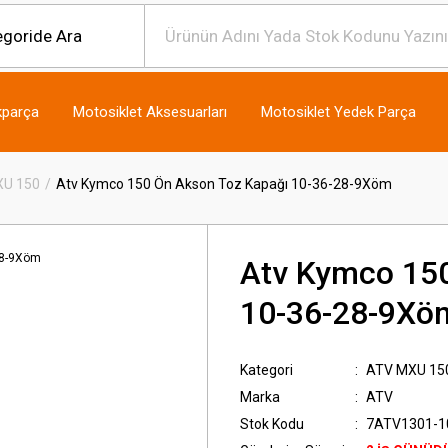
kparça
Motosiklet Aksesuarları
Motosiklet Yedek Parça
XU 150
Atv Kymco 150 Ön Akson Toz Kapağı 10-36-28-9Xöm
Atv Kymco 150
10-36-28-9Xö
Kategori
ATV MXU 15
Marka
ATV
Stok Kodu
7ATV1301-10