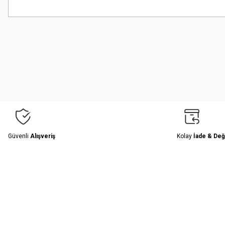
Bu ürünün fiyat bilgisi, resim, ürün açıklamalarında ve diğer konularda
Görüş ve önerileriniz için teşekkür ederiz.
Ürün resmi kalitesiz, bozuk veya görüntülenemiyor.
Ürün açıklamasında eksik bilgiler bulunuyor.
Ürün bilgilerinde hatalar bulunuyor.
Ürün fiyatı diğer sitelerden daha pahalı.
Bu ürüne benzer farklı alternatifler olmalı.
Güvenli
Alışveriş
Kolay
İade & Değ