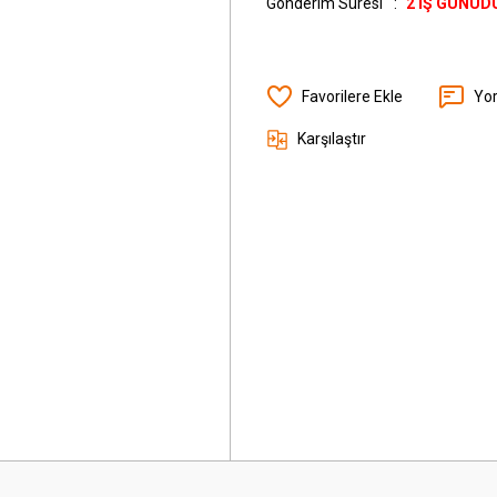
Gönderim Süresi
2 İŞ GÜNÜD
Yo
Karşılaştır