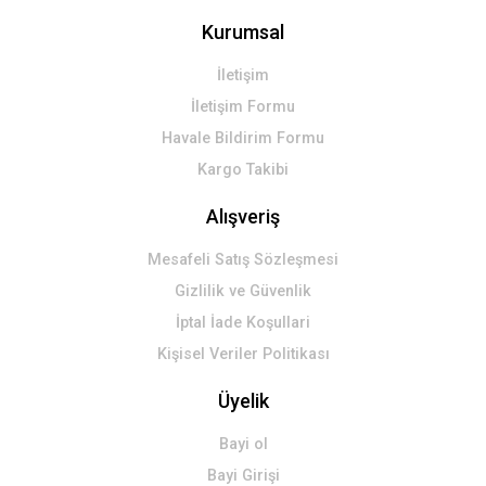
Kurumsal
İletişim
İletişim Formu
Havale Bildirim Formu
Kargo Takibi
Alışveriş
Mesafeli Satış Sözleşmesi
Gizlilik ve Güvenlik
İptal İade Koşullari
Kişisel Veriler Politikası
Üyelik
Bayi ol
Bayi Girişi