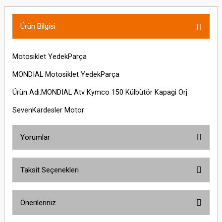
Ürün Bilgisi
Motosiklet YedekParça
MONDIAL Motosiklet YedekParça
Ürün Adi:MONDIAL Atv Kymco 150 Külbütör Kapagi Orj
SevenKardesler Motor
Yorumlar
Taksit Seçenekleri
Bu ürüne ilk yorumu siz yapın!
Önerileriniz
Yorum Yaz