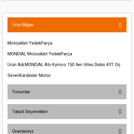
Ürün Bilgisi
Motosiklet YedekParça
MONDIAL Motosiklet YedekParça
Ürün Adi:MONDIAL Atv Kymco 150 Ileri Vites Dislisi 43T Orj
SevenKardesler Motor
Yorumlar
Taksit Seçenekleri
Bu ürüne ilk yorumu siz yapın!
Önerileriniz
Yorum Yaz