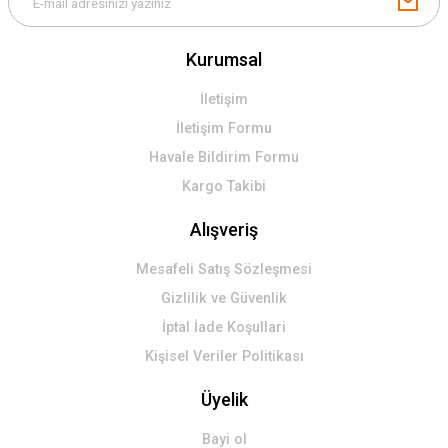
Kurumsal
İletişim
İletişim Formu
Havale Bildirim Formu
Kargo Takibi
Alışveriş
Mesafeli Satış Sözleşmesi
Gizlilik ve Güvenlik
İptal İade Koşullari
Kişisel Veriler Politikası
Üyelik
Bayi ol