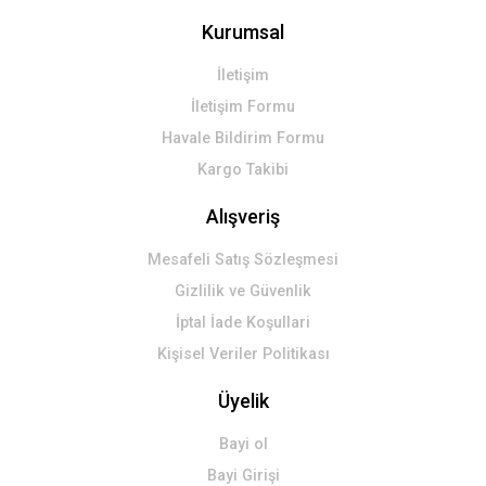
Kurumsal
İletişim
İletişim Formu
Havale Bildirim Formu
Kargo Takibi
Alışveriş
Mesafeli Satış Sözleşmesi
Gizlilik ve Güvenlik
İptal İade Koşullari
Kişisel Veriler Politikası
Üyelik
Bayi ol
Bayi Girişi