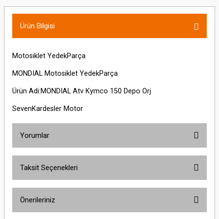
Ürün Bilgisi
Motosiklet YedekParça
MONDIAL Motosiklet YedekParça
Ürün Adi:MONDIAL Atv Kymco 150 Depo Orj
SevenKardesler Motor
Yorumlar
Taksit Seçenekleri
Bu ürüne ilk yorumu siz yapın!
Önerileriniz
Yorum Yaz