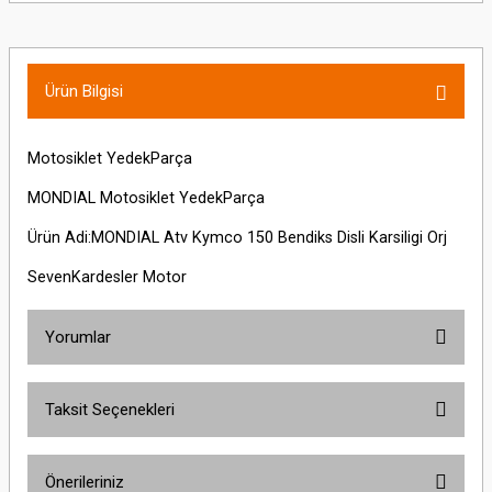
Ürün Bilgisi
Motosiklet YedekParça
MONDIAL Motosiklet YedekParça
Ürün Adi:MONDIAL Atv Kymco 150 Bendiks Disli Karsiligi Orj
SevenKardesler Motor
Yorumlar
Taksit Seçenekleri
Bu ürüne ilk yorumu siz yapın!
Önerileriniz
Yorum Yaz