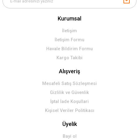
Kurumsal
İletişim
İletişim Formu
Havale Bildirim Formu
Kargo Takibi
Alışveriş
Mesafeli Satış Sözleşmesi
Gizlilik ve Güvenlik
İptal İade Koşullari
Kişisel Veriler Politikası
Üyelik
Bayi ol