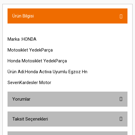
Ürün Bilgisi
Marka :HONDA
Motosiklet YedekParça
Honda Motosiklet YedekParça
Ürün Adi:Honda Activa Uyumlu Egzoz Hn
SevenKardesler Motor
Yorumlar
Taksit Seçenekleri
Bu ürüne ilk yorumu siz yapın!