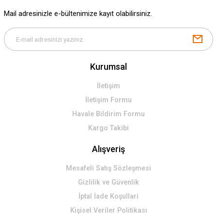
Gönder
Mail adresinizle e-bültenimize kayıt olabilirsiniz.
Kurumsal
İletişim
İletişim Formu
Havale Bildirim Formu
Kargo Takibi
Alışveriş
Mesafeli Satış Sözleşmesi
Gizlilik ve Güvenlik
İptal İade Koşullari
Kişisel Veriler Politikası