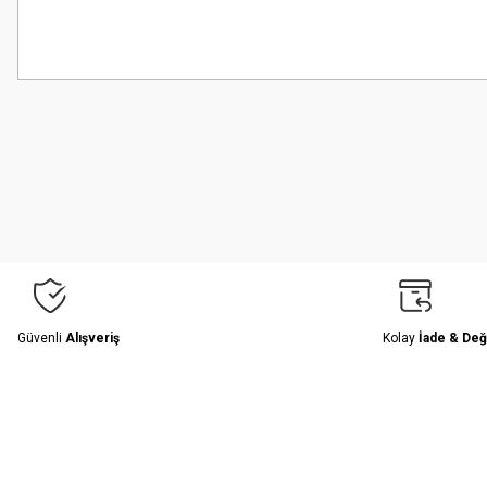
Bu ürünün fiyat bilgisi, resim, ürün açıklamalarında ve diğer konularda
Görüş ve önerileriniz için teşekkür ederiz.
Ürün resmi kalitesiz, bozuk veya görüntülenemiyor.
Ürün açıklamasında eksik bilgiler bulunuyor.
Ürün bilgilerinde hatalar bulunuyor.
Ürün fiyatı diğer sitelerden daha pahalı.
Bu ürüne benzer farklı alternatifler olmalı.
Güvenli
Alışveriş
Kolay
İade & Değ