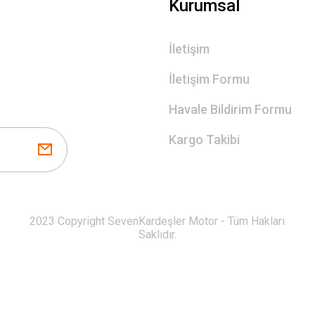
Kurumsal
İletişim
İletişim Formu
Havale Bildirim Formu
Kargo Takibi
2023 Copyright SevenKardeşler Motor - Tüm Hakları
Saklıdır.