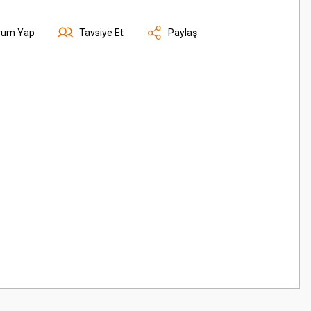
rum Yap
Tavsiye Et
Paylaş