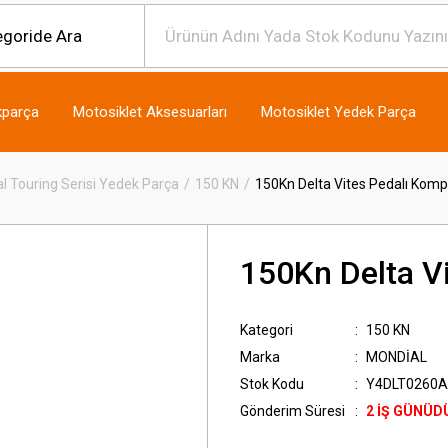
kparça
Motosiklet Aksesuarları
Motosiklet Yedek Parça
l Touring Serisi Yedek Parça
150 KN
150Kn Delta Vites Pedalı Komp
150Kn Delta V
Kategori
150 KN
Marka
MONDİAL
Stok Kodu
Y4DLT0260A
Gönderim Süresi
2 İŞ GÜNÜD