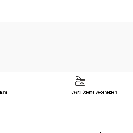
 yetersiz gördüğünüz noktaları öneri formunu kullanarak tarafımıza iletebilirsini
Bu ürüne ilk yorumu siz yapın!
Yorum Yaz
işim
Çeşitli Ödeme
Seçenekleri
Gönder