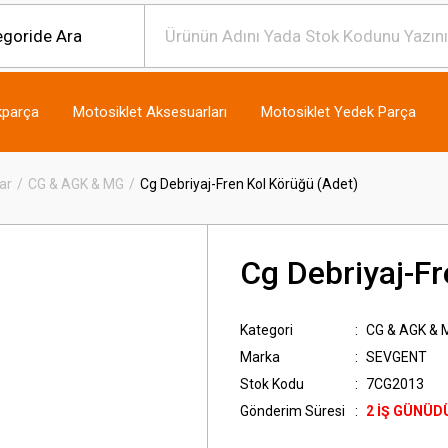
kparça
Motosiklet Aksesuarları
Motosiklet Yedek Parça
ar
CG & AGK & MG
Cg Debriyaj-Fren Kol Körüğü (Adet)
Cg Debriyaj-Fr
Kategori
CG & AGK & 
Marka
SEVGENT
Stok Kodu
7CG2013
Gönderim Süresi
2 İŞ GÜNÜD