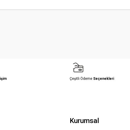
 yetersiz gördüğünüz noktaları öneri formunu kullanarak tarafımıza iletebilirsini
Bu ürüne ilk yorumu siz yapın!
Yorum Yaz
işim
Çeşitli Ödeme
Seçenekleri
Gönder
Kurumsal