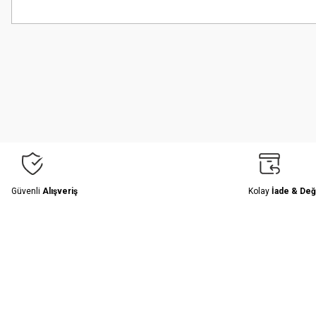
Bu ürünün fiyat bilgisi, resim, ürün açıklamalarında ve diğer konularda
Görüş ve önerileriniz için teşekkür ederiz.
Ürün resmi kalitesiz, bozuk veya görüntülenemiyor.
Ürün açıklamasında eksik bilgiler bulunuyor.
Ürün bilgilerinde hatalar bulunuyor.
Ürün fiyatı diğer sitelerden daha pahalı.
Bu ürüne benzer farklı alternatifler olmalı.
Güvenli
Alışveriş
Kolay
İade & Değ