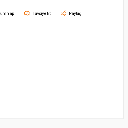
rum Yap
Tavsiye Et
Paylaş