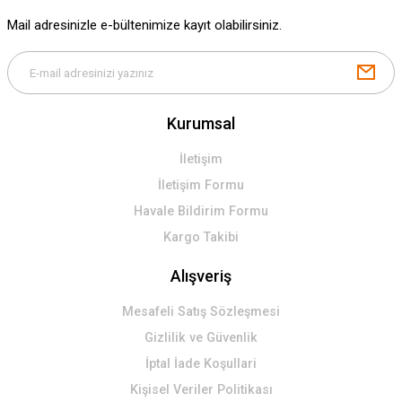
Gönder
Mail adresinizle e-bültenimize kayıt olabilirsiniz.
Kurumsal
İletişim
İletişim Formu
Havale Bildirim Formu
Kargo Takibi
Alışveriş
Mesafeli Satış Sözleşmesi
Gizlilik ve Güvenlik
İptal İade Koşullari
Kişisel Veriler Politikası