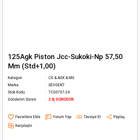
125Agk Piston Jcc-Sukoki-Np 57,50
Mm (Std+1,00)
Kategori
CG & AGK & MG
Marka
SEVGENT
Stok Kodu
7CG0707-24
Gönderim Süresi
2 İŞ GÜNÜDÜR.
Yorum Yap
Tavsiye Et
Paylaş
Karşılaştır