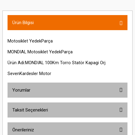
Ürün Bilgisi
Motosiklet YedekParça
MONDIAL Motosiklet YedekParça
Ürün Adi:MONDIAL 100Km Torro Statör Kapagi Orj
SevenKardesler Motor
Yorumlar
Taksit Seçenekleri
Bu ürüne ilk yorumu siz yapın!
Önerileriniz
Yorum Yaz