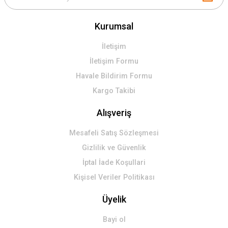
Kurumsal
İletişim
İletişim Formu
Havale Bildirim Formu
Kargo Takibi
Alışveriş
Mesafeli Satış Sözleşmesi
Gizlilik ve Güvenlik
İptal İade Koşullari
Kişisel Veriler Politikası
Üyelik
Bayi ol