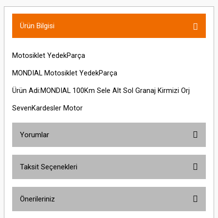
Ürün Bilgisi
Motosiklet YedekParça
MONDIAL Motosiklet YedekParça
Ürün Adi:MONDIAL 100Km Sele Alt Sol Granaj Kirmizi Orj
SevenKardesler Motor
Yorumlar
Taksit Seçenekleri
Bu ürüne ilk yorumu siz yapın!
Önerileriniz
Yorum Yaz