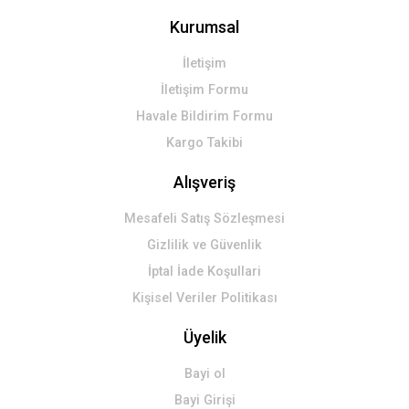
Kurumsal
İletişim
İletişim Formu
Havale Bildirim Formu
Kargo Takibi
Alışveriş
Mesafeli Satış Sözleşmesi
Gizlilik ve Güvenlik
İptal İade Koşullari
Kişisel Veriler Politikası
Üyelik
Bayi ol
Bayi Girişi