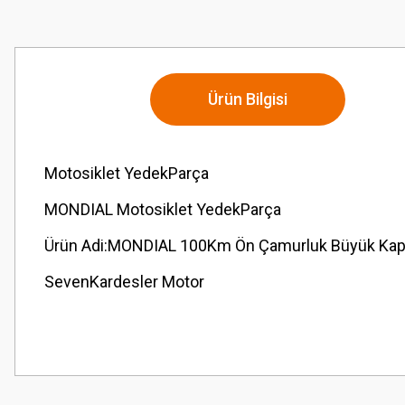
Ürün Bilgisi
Motosiklet YedekParça
MONDIAL Motosiklet YedekParça
Ürün Adi:MONDIAL 100Km Ön Çamurluk Büyük Kapa
SevenKardesler Motor
Bu ürünün fiyat bilgisi, resim, ürün açıklamalarında ve diğer konularda
Görüş ve önerileriniz için teşekkür ederiz.