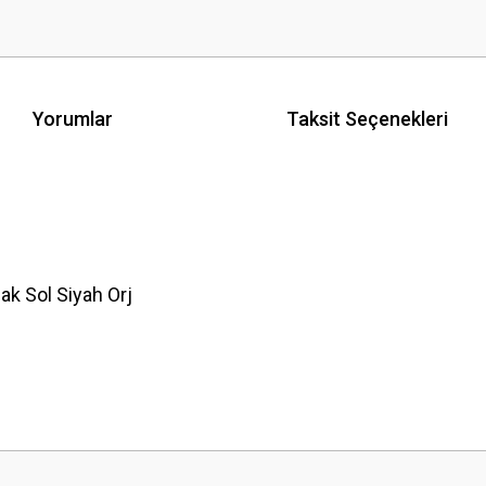
Yorumlar
Taksit Seçenekleri
k Sol Siyah Orj
 yetersiz gördüğünüz noktaları öneri formunu kullanarak tarafımıza iletebilirsini
Bu ürüne ilk yorumu siz yapın!