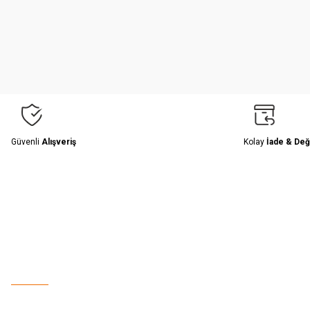
Ürün resmi kalitesiz, bozuk veya görüntülenemiyor.
Ürün açıklamasında eksik bilgiler bulunuyor.
Ürün bilgilerinde hatalar bulunuyor.
Ürün fiyatı diğer sitelerden daha pahalı.
Bu ürüne benzer farklı alternatifler olmalı.
Güvenli
Alışveriş
Kolay
İade & Değ