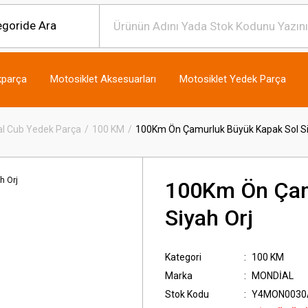
kparça
Motosiklet Aksesuarları
Motosiklet Yedek Parça
l Cub Yedek Parça
100 KM
100Km Ön Çamurluk Büyük Kapak Sol Si
100Km Ön Çam
Siyah Orj
Kategori
100 KM
Marka
MONDİAL
Stok Kodu
Y4MON0030