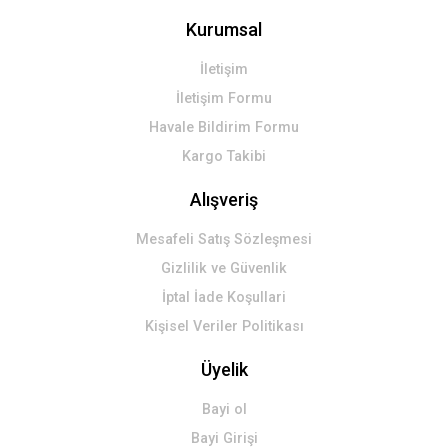
Kurumsal
İletişim
İletişim Formu
Havale Bildirim Formu
Kargo Takibi
Alışveriş
Mesafeli Satış Sözleşmesi
Gizlilik ve Güvenlik
İptal İade Koşullari
Kişisel Veriler Politikası
Üyelik
Bayi ol
Bayi Girişi