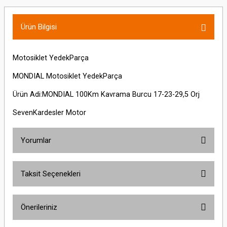
Ürün Bilgisi
Motosiklet YedekParça
MONDIAL Motosiklet YedekParça
Ürün Adi:MONDIAL 100Km Kavrama Burcu 17-23-29,5 Orj
SevenKardesler Motor
Yorumlar
Taksit Seçenekleri
Bu ürüne ilk yorumu siz yapın!
Önerileriniz
Yorum Yaz