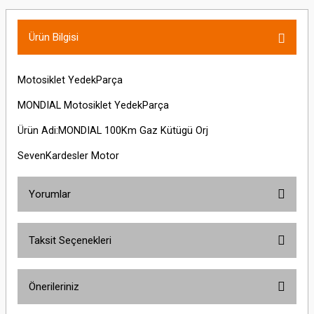
Ürün Bilgisi
Motosiklet YedekParça
MONDIAL Motosiklet YedekParça
Ürün Adi:MONDIAL 100Km Gaz Kütügü Orj
SevenKardesler Motor
Yorumlar
Taksit Seçenekleri
Bu ürüne ilk yorumu siz yapın!
Önerileriniz
Yorum Yaz