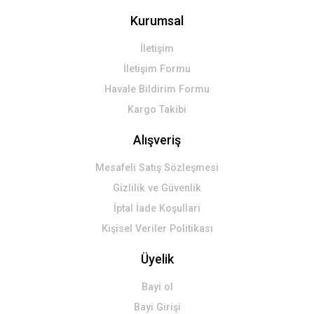
Kurumsal
İletişim
İletişim Formu
Havale Bildirim Formu
Kargo Takibi
Alışveriş
Mesafeli Satış Sözleşmesi
Gizlilik ve Güvenlik
İptal İade Koşullari
Kişisel Veriler Politikası
Üyelik
Bayi ol
Bayi Girişi