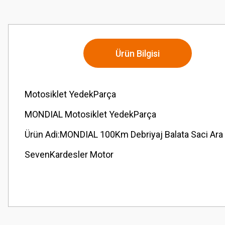
Ürün Bilgisi
Motosiklet YedekParça
MONDIAL Motosiklet YedekParça
Ürün Adi:MONDIAL 100Km Debriyaj Balata Saci Ara 
SevenKardesler Motor
Bu ürünün fiyat bilgisi, resim, ürün açıklamalarında ve diğer konularda
Görüş ve önerileriniz için teşekkür ederiz.