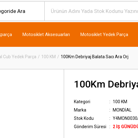
kparça
Motosiklet Aksesuarları
Motosiklet Yedek Parça
l Cub Yedek Parça
100 KM
100Km Debriyaj Balata Sacı Ara Orj
100Km Debriyaj
Kategori
100 KM
Marka
MONDİAL
Stok Kodu
Y4MON0030
Gönderim Süresi
2 İŞ GÜNÜD