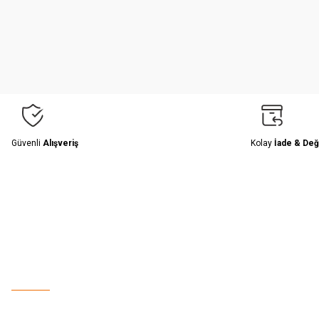
Ürün resmi kalitesiz, bozuk veya görüntülenemiyor.
Ürün açıklamasında eksik bilgiler bulunuyor.
Ürün bilgilerinde hatalar bulunuyor.
Ürün fiyatı diğer sitelerden daha pahalı.
Bu ürüne benzer farklı alternatifler olmalı.
Güvenli
Alışveriş
Kolay
İade & Değ