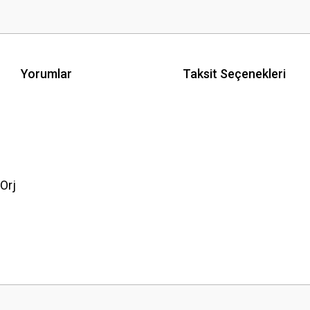
Yorumlar
Taksit Seçenekleri
Orj
 yetersiz gördüğünüz noktaları öneri formunu kullanarak tarafımıza iletebilirsini
Bu ürüne ilk yorumu siz yapın!