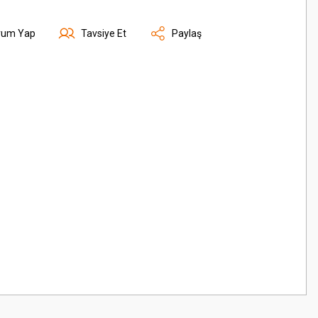
rum Yap
Tavsiye Et
Paylaş