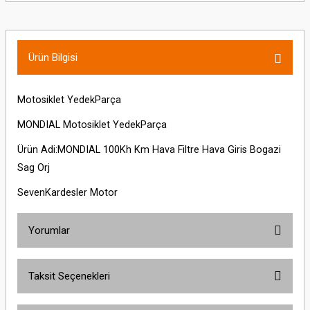
Ürün Bilgisi
Motosiklet YedekParça
MONDIAL Motosiklet YedekParça
Ürün Adi:MONDIAL 100Kh Km Hava Filtre Hava Giris Bogazi
Sag Orj
SevenKardesler Motor
Yorumlar
Taksit Seçenekleri
Bu ürüne ilk yorumu siz yapın!