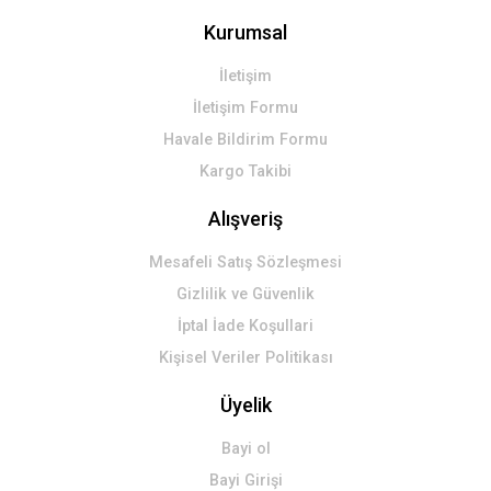
Kurumsal
İletişim
İletişim Formu
Havale Bildirim Formu
Kargo Takibi
Alışveriş
Mesafeli Satış Sözleşmesi
Gizlilik ve Güvenlik
İptal İade Koşullari
Kişisel Veriler Politikası
Üyelik
Bayi ol
Bayi Girişi