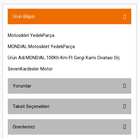
Ürün Bilgisi
Motosiklet YedekParça
MONDIAL Motosiklet YedekParça
Ürün Adi:MONDIAL 100Kh-Km-Ft Gergi Kami Civatasi Orj
SevenKardesler Motor
Yorumlar
Taksit Seçenekleri
Bu ürüne ilk yorumu siz yapın!
Önerileriniz
Yorum Yaz