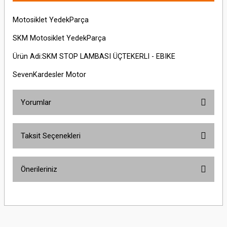
Motosiklet YedekParça
SKM Motosiklet YedekParça
Ürün Adi:SKM STOP LAMBASI ÜÇTEKERLI - EBIKE
SevenKardesler Motor
Yorumlar
Taksit Seçenekleri
Bu ürüne ilk yorumu siz yapın!
Önerileriniz
Yorum Yaz
Bu ürünün fiyat bilgisi, resim, ürün açıklamalarında ve diğer konularda
yetersiz gördüğünüz noktaları öneri formunu kullanarak tarafımıza
iletebilirsiniz.
Görüş ve önerileriniz için teşekkür ederiz.