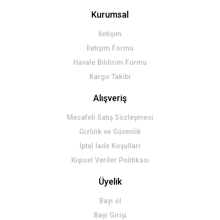
Kurumsal
İletişim
İletişim Formu
Havale Bildirim Formu
Kargo Takibi
Alışveriş
Mesafeli Satış Sözleşmesi
Gizlilik ve Güvenlik
İptal İade Koşullari
Kişisel Veriler Politikası
Üyelik
Bayi ol
Bayi Girişi