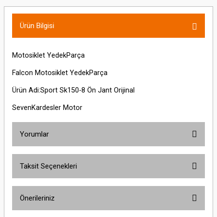
Ürün Bilgisi
Motosiklet YedekParça
Falcon Motosiklet YedekParça
Ürün Adi:Sport Sk150-8 Ön Jant Orijinal
SevenKardesler Motor
Yorumlar
Taksit Seçenekleri
Bu ürüne ilk yorumu siz yapın!
Önerileriniz
Yorum Yaz