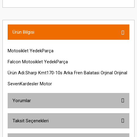
Ürün Bilgisi
Motosiklet YedekParça
Falcon Motosiklet YedekParça
Ürün Adi:Sharp Kmt170-10s Arka Fren Balatasi Orjinal Orijinal
SevenKardesler Motor
Yorumlar
Taksit Seçenekleri
Bu ürüne ilk yorumu siz yapın!