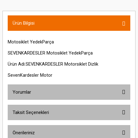
Ürün Bilgisi
Motosiklet YedekParça
SEVENKARDESLER Motosiklet YedekParça
Ürün Adi:SEVENKARDESLER Motorsiklet Dizlik
SevenKardesler Motor
Yorumlar
Taksit Seçenekleri
Bu ürüne ilk yorumu siz yapın!
Önerileriniz
Yorum Yaz