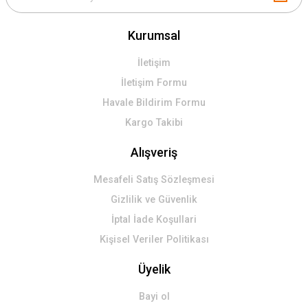
Kurumsal
İletişim
İletişim Formu
Havale Bildirim Formu
Kargo Takibi
Alışveriş
Mesafeli Satış Sözleşmesi
Gizlilik ve Güvenlik
İptal İade Koşullari
Kişisel Veriler Politikası
Üyelik
Bayi ol