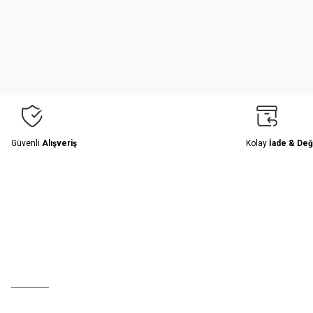
Ürün resmi kalitesiz, bozuk veya görüntülenemiyor.
Ürün açıklamasında eksik bilgiler bulunuyor.
Ürün bilgilerinde hatalar bulunuyor.
Ürün fiyatı diğer sitelerden daha pahalı.
Bu ürüne benzer farklı alternatifler olmalı.
Güvenli
Alışveriş
Kolay
İade & Değ