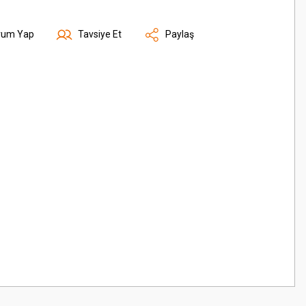
rum Yap
Tavsiye Et
Paylaş