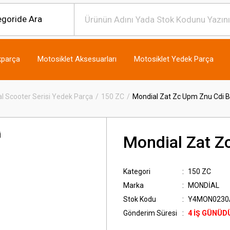
kparça
Motosiklet Aksesuarları
Motosiklet Yedek Parça
l Scooter Serisi Yedek Parça
150 ZC
Mondial Zat Zc Upm Znu Cdi B
Mondial Zat Z
Kategori
150 ZC
Marka
MONDİAL
Stok Kodu
Y4MON0230
Gönderim Süresi
4 İŞ GÜNÜD