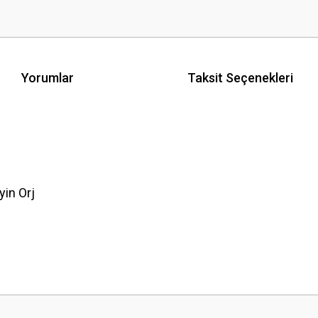
Yorumlar
Taksit Seçenekleri
in Orj
 yetersiz gördüğünüz noktaları öneri formunu kullanarak tarafımıza iletebilirsini
Bu ürüne ilk yorumu siz yapın!