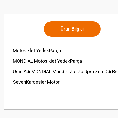
Ürün Bilgisi
Motosiklet YedekParça
MONDIAL Motosiklet YedekParça
Ürün Adi:MONDIAL Mondial Zat Zc Upm Znu Cdi Bey
SevenKardesler Motor
Bu ürünün fiyat bilgisi, resim, ürün açıklamalarında ve diğer konularda
Görüş ve önerileriniz için teşekkür ederiz.