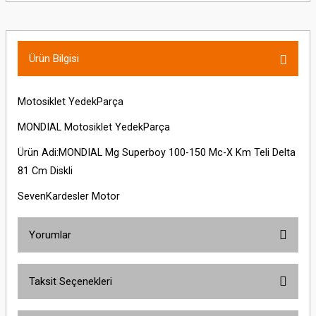
Ürün Bilgisi
Motosiklet YedekParça
MONDIAL Motosiklet YedekParça
Ürün Adi:MONDIAL Mg Superboy 100-150 Mc-X Km Teli Delta
81 Cm Diskli
SevenKardesler Motor
Yorumlar
Taksit Seçenekleri
Bu ürüne ilk yorumu siz yapın!