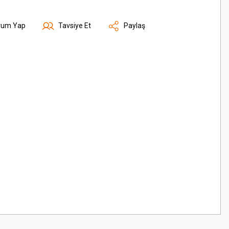
rum Yap
Tavsiye Et
Paylaş