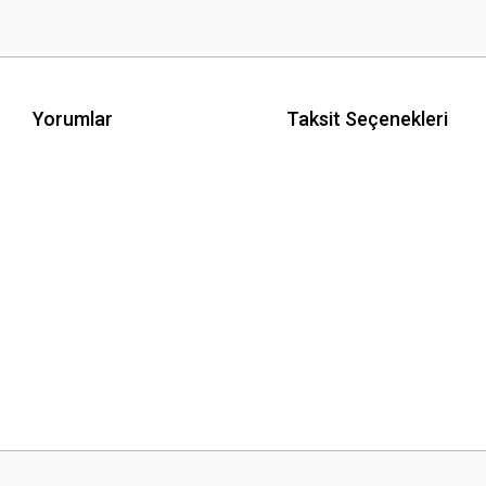
Yorumlar
Taksit Seçenekleri
 yetersiz gördüğünüz noktaları öneri formunu kullanarak tarafımıza iletebilirsini
Bu ürüne ilk yorumu siz yapın!