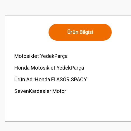
Ürün Bilgisi
Motosiklet YedekParça
Honda Motosiklet YedekParça
Ürün Adi:Honda FLASÖR SPACY
SevenKardesler Motor
Bu ürünün fiyat bilgisi, resim, ürün açıklamalarında ve diğer konularda
Görüş ve önerileriniz için teşekkür ederiz.