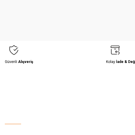
Ürün resmi kalitesiz, bozuk veya görüntülenemiyor.
Ürün açıklamasında eksik bilgiler bulunuyor.
Ürün bilgilerinde hatalar bulunuyor.
Ürün fiyatı diğer sitelerden daha pahalı.
Bu ürüne benzer farklı alternatifler olmalı.
Güvenli
Alışveriş
Kolay
İade & Değ