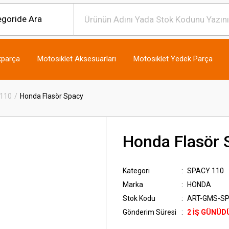
kparça
Motosiklet Aksesuarları
Motosiklet Yedek Parça
110
Honda Flasör Spacy
Honda Flasör 
Kategori
SPACY 110
Marka
HONDA
Stok Kodu
ART-GMS-S
Gönderim Süresi
2 İŞ GÜNÜD