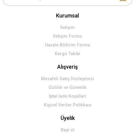
Kurumsal
İletişim
İletişim Formu
Havale Bildirim Formu
Kargo Takibi
Alışveriş
Mesafeli Satış Sözleşmesi
Gizlilik ve Güvenlik
İptal İade Koşullari
Kişisel Veriler Politikası
Üyelik
Bayi ol