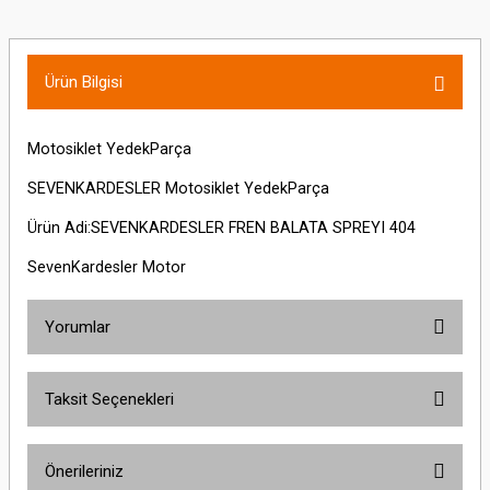
Ürün Bilgisi
Motosiklet YedekParça
SEVENKARDESLER Motosiklet YedekParça
Ürün Adi:SEVENKARDESLER FREN BALATA SPREYI 404
SevenKardesler Motor
Yorumlar
Taksit Seçenekleri
Bu ürüne ilk yorumu siz yapın!
Önerileriniz
Yorum Yaz