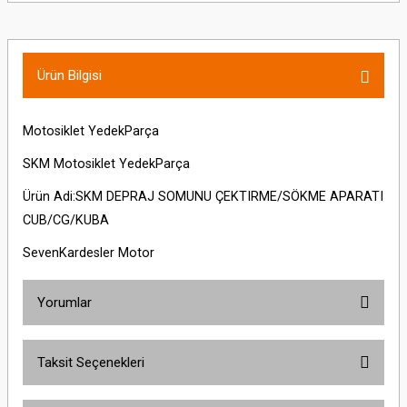
Ürün Bilgisi
Motosiklet YedekParça
SKM Motosiklet YedekParça
Ürün Adi:SKM DEPRAJ SOMUNU ÇEKTIRME/SÖKME APARATI
CUB/CG/KUBA
SevenKardesler Motor
Yorumlar
Taksit Seçenekleri
Bu ürüne ilk yorumu siz yapın!