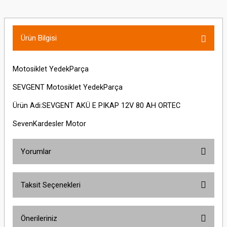
Ürün Bilgisi
Motosiklet YedekParça
SEVGENT Motosiklet YedekParça
Ürün Adi:SEVGENT AKÜ E PIKAP 12V 80 AH ORTEC
SevenKardesler Motor
Yorumlar
Taksit Seçenekleri
Bu ürüne ilk yorumu siz yapın!
Önerileriniz
Yorum Yaz