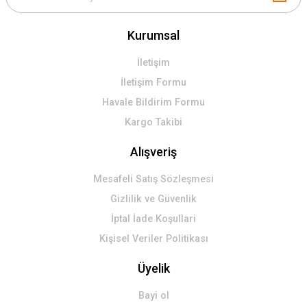
Kurumsal
İletişim
İletişim Formu
Havale Bildirim Formu
Kargo Takibi
Alışveriş
Mesafeli Satış Sözleşmesi
Gizlilik ve Güvenlik
İptal İade Koşullari
Kişisel Veriler Politikası
Üyelik
Bayi ol