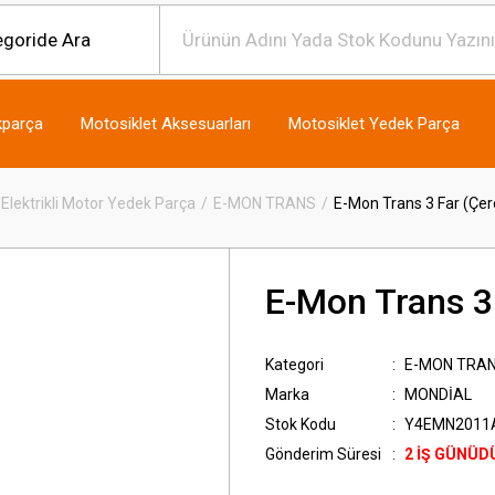
kparça
Motosiklet Aksesuarları
Motosiklet Yedek Parça
Elektrikli Motor Yedek Parça
E-MON TRANS
E-Mon Trans 3 Far (Çer
E-Mon Trans 3 
Kategori
E-MON TRA
Marka
MONDİAL
Stok Kodu
Y4EMN2011
Gönderim Süresi
2 İŞ GÜNÜD