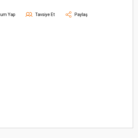
rum Yap
Tavsiye Et
Paylaş