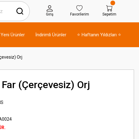
Giriş
Favorilerim
Sepetim
Yeni Ürünler
İndirimli Ürünler
⭐ Haftanın Yıldızları ⭐
çevesiz) Orj
Far (Çerçevesiz) Orj
NS
A0024
ÜR.