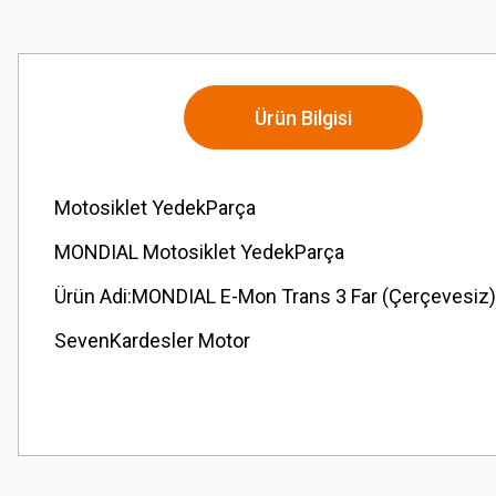
Ürün Bilgisi
Motosiklet YedekParça
MONDIAL Motosiklet YedekParça
Ürün Adi:MONDIAL E-Mon Trans 3 Far (Çerçevesiz)
SevenKardesler Motor
Bu ürünün fiyat bilgisi, resim, ürün açıklamalarında ve diğer konularda
Görüş ve önerileriniz için teşekkür ederiz.