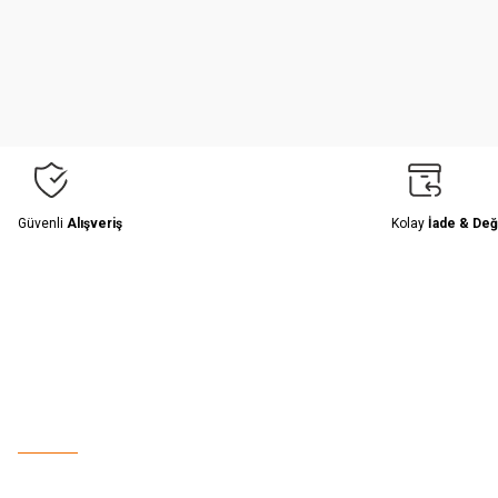
Ürün resmi kalitesiz, bozuk veya görüntülenemiyor.
Ürün açıklamasında eksik bilgiler bulunuyor.
Ürün bilgilerinde hatalar bulunuyor.
Ürün fiyatı diğer sitelerden daha pahalı.
Bu ürüne benzer farklı alternatifler olmalı.
Güvenli
Alışveriş
Kolay
İade & Değ