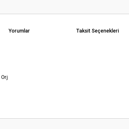
Yorumlar
Taksit Seçenekleri
 Orj
 yetersiz gördüğünüz noktaları öneri formunu kullanarak tarafımıza iletebilirsini
Bu ürüne ilk yorumu siz yapın!