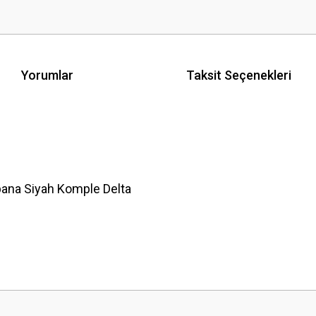
Yorumlar
Taksit Seçenekleri
na Siyah Komple Delta
 yetersiz gördüğünüz noktaları öneri formunu kullanarak tarafımıza iletebilirsini
Bu ürüne ilk yorumu siz yapın!