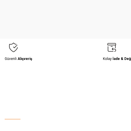
Ürün resmi kalitesiz, bozuk veya görüntülenemiyor.
Ürün açıklamasında eksik bilgiler bulunuyor.
Ürün bilgilerinde hatalar bulunuyor.
Ürün fiyatı diğer sitelerden daha pahalı.
Bu ürüne benzer farklı alternatifler olmalı.
Güvenli
Alışveriş
Kolay
İade & Değ