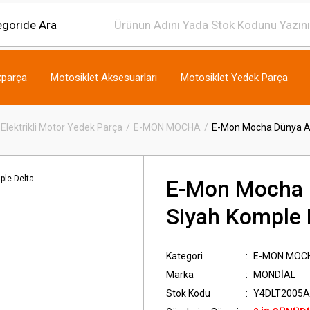
kparça
Motosiklet Aksesuarları
Motosiklet Yedek Parça
Elektrikli Motor Yedek Parça
E-MON MOCHA
E-Mon Mocha Dünya A
E-Mon Mocha 
Siyah Komple 
Kategori
E-MON MOC
Marka
MONDİAL
Stok Kodu
Y4DLT2005A