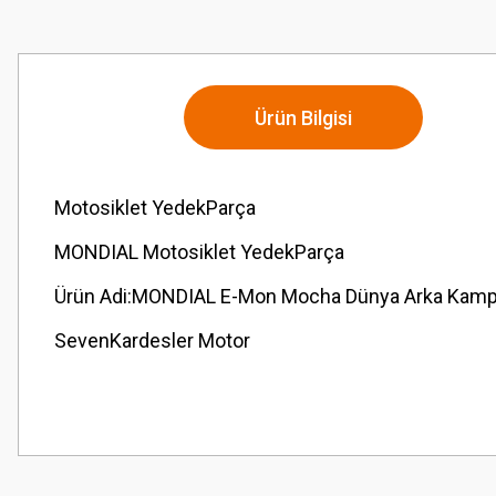
Ürün Bilgisi
Motosiklet YedekParça
MONDIAL Motosiklet YedekParça
Ürün Adi:MONDIAL E-Mon Mocha Dünya Arka Kampa
SevenKardesler Motor
Bu ürünün fiyat bilgisi, resim, ürün açıklamalarında ve diğer konularda
Görüş ve önerileriniz için teşekkür ederiz.