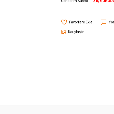
Gönderim Süresi
2 İŞ GÜNÜD
Yo
Karşılaştır